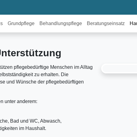
ns
Grundpflege
Behandlungs­pflege
Beratungs­einsatz
Hau
Unterstützung
tützen pflegebedürftige Menschen im Alltag
lbstständigkeit zu erhalten. Die
isse und Wünsche der pflegebedürftigen
en unter anderem:
üche, Bad und WC, Abwasch,
igkeiten im Haushalt.